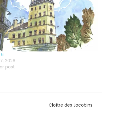
 6
7, 2026
lar post
Cloître des Jacobins